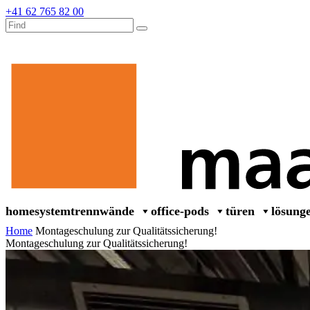
+41 62 765 82 00
home
systemtrennwände
office-pods
türen
lösung
Home
Montageschulung zur Qualitätssicherung!
Montageschulung zur Qualitätssicherung!