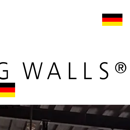
s
maars extranet
nachrichten
umbau & service
deutsch
tsch