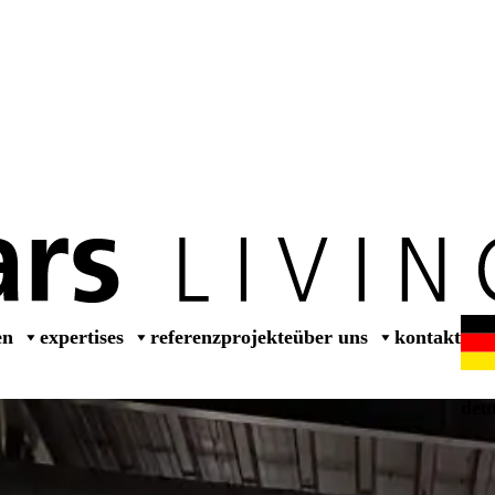
dealer
en
expertises
referenzprojekte
über uns
kontakt
deu