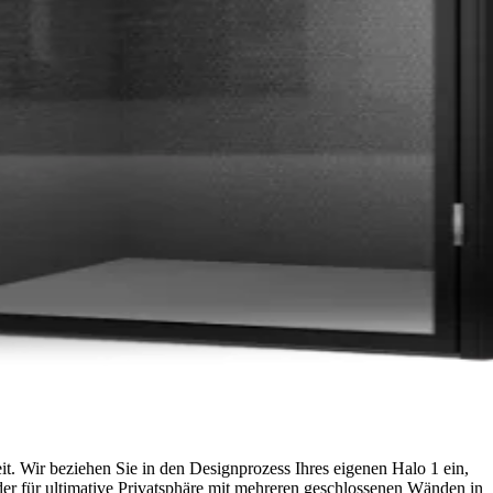
t. Wir beziehen Sie in den Designprozess Ihres eigenen Halo 1 ein,
r für ultimative Privatsphäre mit mehreren geschlossenen Wänden in