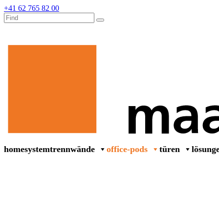
+41 62 765 82 00
home
systemtrennwände
office-pods
türen
lösung