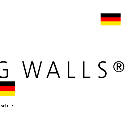
s
maars extranet
nachrichten
umbau & service
deutsch
tsch