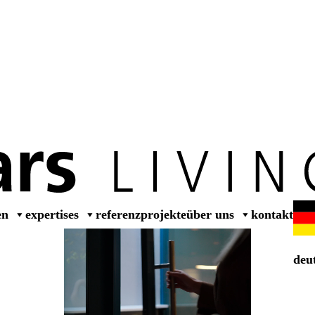
dealer
en
expertises
referenzprojekte
über uns
kontakt
deu