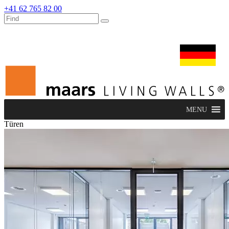
+41 62 765 82 00
dealers
maars extranet
nachrichten
umbau & service
deutsch
MENU
Türen