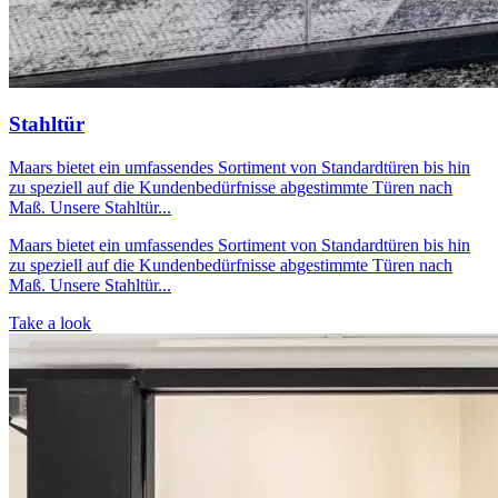
Stahltür
Maars bietet ein umfassendes Sortiment von Standardtüren bis hin
zu speziell auf die Kundenbedürfnisse abgestimmte Türen nach
Maß. Unsere Stahltür...
Maars bietet ein umfassendes Sortiment von Standardtüren bis hin
zu speziell auf die Kundenbedürfnisse abgestimmte Türen nach
Maß. Unsere Stahltür...
Take a look