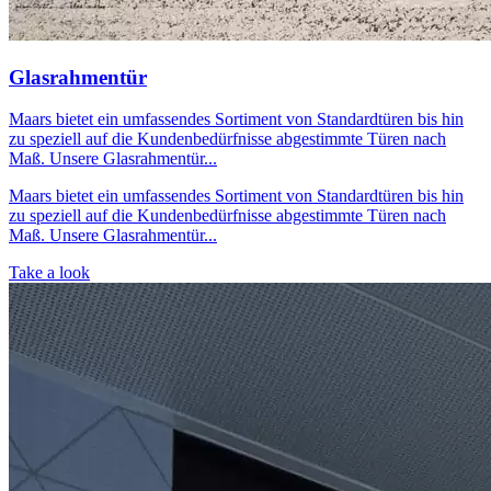
Glasrahmentür
Maars bietet ein umfassendes Sortiment von Standardtüren bis hin
zu speziell auf die Kundenbedürfnisse abgestimmte Türen nach
Maß. Unsere Glasrahmentür...
Maars bietet ein umfassendes Sortiment von Standardtüren bis hin
zu speziell auf die Kundenbedürfnisse abgestimmte Türen nach
Maß. Unsere Glasrahmentür...
Take a look