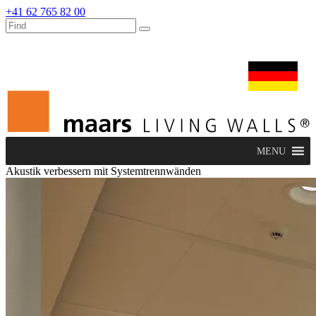
+41 62 765 82 00
dealers
maars extranet
nachrichten
umbau & service
deutsch
MENU
Akustik verbessern mit Systemtrennwänden