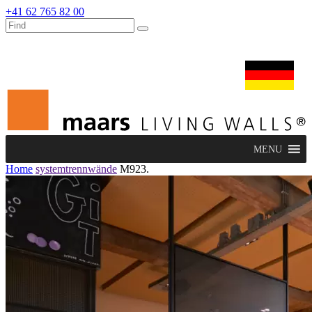
+41 62 765 82 00
dealers
maars extranet
nachrichten
umbau & service
deutsch
MENU
Home
systemtrennwände
M923.