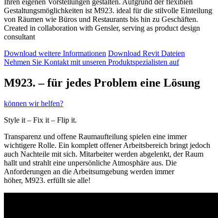
Ihren eigenen Vorstellungen gestalten. Aufgrund der flexiblen
Gestaltungsmöglichkeiten ist M923. ideal für die stilvolle Einteilung
von Räumen wie Büros und Restaurants bis hin zu Geschäften.
Created in collaboration with Gensler, serving as product design
consultant
Download weitere Informationen
Download Revit Dateien
Nehmen Sie Kontakt mit unseren Produktspezialisten auf
M923. – für jedes Problem eine Lösung
können wir helfen?
Style it – Fix it – Flip it.
Transpar
enz und offene Raumaufteilung spielen eine immer
wichtigere Rolle.
E
in komplett offener Arbeitsbereich bringt jedoch
auch Nachteile mit sich. Mitarbeiter werden abgelenkt
, de
r Raum
hallt und
strahlt
eine unpersönliche Atmosphäre
aus
. Die
Anforderungen an die Arbeitsumgebung werden immer
höher,
M923.
erfüllt sie alle!