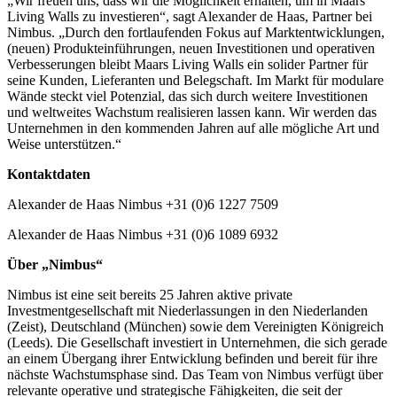
„Wir freuen uns, dass wir die Möglichkeit erhalten, um in Maars
Living Walls zu investieren“, sagt Alexander de Haas, Partner bei
Nimbus. „Durch den fortlaufenden Fokus auf Marktentwicklungen,
(neuen) Produkteinführungen, neuen Investitionen und operativen
Verbesserungen bleibt Maars Living Walls ein solider Partner für
seine Kunden, Lieferanten und Belegschaft. Im Markt für modulare
Wände steckt viel Potenzial, das sich durch weitere Investitionen
und weltweites Wachstum realisieren lassen kann. Wir werden das
Unternehmen in den kommenden Jahren auf alle mögliche Art und
Weise unterstützen.“
Kontaktdaten
Alexander de Haas Nimbus +31 (0)6 1227 7509
Alexander de Haas Nimbus +31 (0)6 1089 6932
Über „Nimbus“
Nimbus ist eine seit bereits 25 Jahren aktive private
Investmentgesellschaft mit Niederlassungen in den Niederlanden
(Zeist), Deutschland (München) sowie dem Vereinigten Königreich
(Leeds). Die Gesellschaft investiert in Unternehmen, die sich gerade
an einem Übergang ihrer Entwicklung befinden und bereit für ihre
nächste Wachstumsphase sind. Das Team von Nimbus verfügt über
relevante operative und strategische Fähigkeiten, die seit der