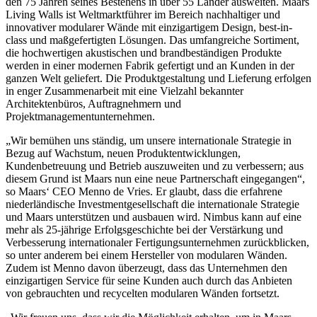
den 75 Jahren seines Bestehens in über 55 Länder ausweiten. Maars
Living Walls ist Weltmarktführer im Bereich nachhaltiger und
innovativer modularer Wände mit einzigartigem Design, best-in-
class und maßgefertigten Lösungen. Das umfangreiche Sortiment,
die hochwertigen akustischen und brandbeständigen Produkte
werden in einer modernen Fabrik gefertigt und an Kunden in der
ganzen Welt geliefert. Die Produktgestaltung und Lieferung erfolgen
in enger Zusammenarbeit mit eine Vielzahl bekannter
Architektenbüros, Auftragnehmern und
Projektmanagementunternehmen.
„Wir bemühen uns ständig, um unsere internationale Strategie in
Bezug auf Wachstum, neuen Produktentwicklungen,
Kundenbetreuung und Betrieb auszuweiten und zu verbessern; aus
diesem Grund ist Maars nun eine neue Partnerschaft eingegangen“,
so Maars‘ CEO Menno de Vries. Er glaubt, dass die erfahrene
niederländische Investmentgesellschaft die internationale Strategie
und Maars unterstützen und ausbauen wird. Nimbus kann auf eine
mehr als 25-jährige Erfolgsgeschichte bei der Verstärkung und
Verbesserung internationaler Fertigungsunternehmen zurückblicken,
so unter anderem bei einem Hersteller von modularen Wänden.
Zudem ist Menno davon überzeugt, dass das Unternehmen den
einzigartigen Service für seine Kunden auch durch das Anbieten
von gebrauchten und recycelten modularen Wänden fortsetzt.