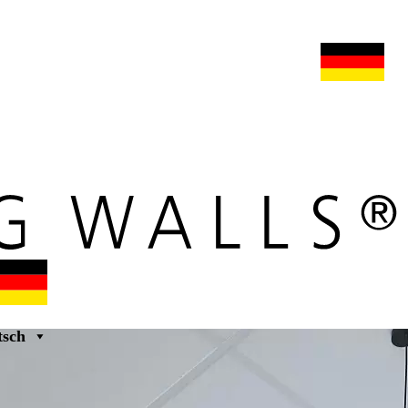
s
maars extranet
nachrichten
umbau & service
deutsch
tsch