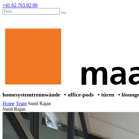
+41 62 765 82 00
home
systemtrennwände
office-pods
türen
lösung
Home
Team
Sunil Rajan
Sunil Rajan