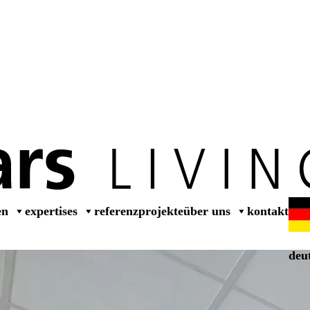
dealer
en
expertises
referenzprojekte
über uns
kontakt
deu