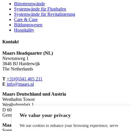
Bürotrennwände
Systemwände für Flughafen
Systemwände für Revitalisierung
Care & Cure
Bildungswesen
Hospitality
Kontakt
Maars Headquarter (NL)
Newtonweg 1
3846 BJ Harderwijk
The Netherlands
T
+31(0)341 465 211
E
info@maars.nl
Maars Deutschland und Austria
Westhafen Tower
Westhafenplatz 1
D 60327 Frankfurt am Main
We value your privacy
Germany
Maars Schweiz
We use cookies to enhance your browsing experience, serve
Sonnenbühlweg 3