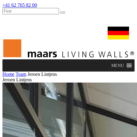
+41 62 765 82 00
dealers
maars extranet
nachrichten
umbau & service
deutsch
MENU
Home
Team
Jeroen Lintjens
Jeroen Lintjens