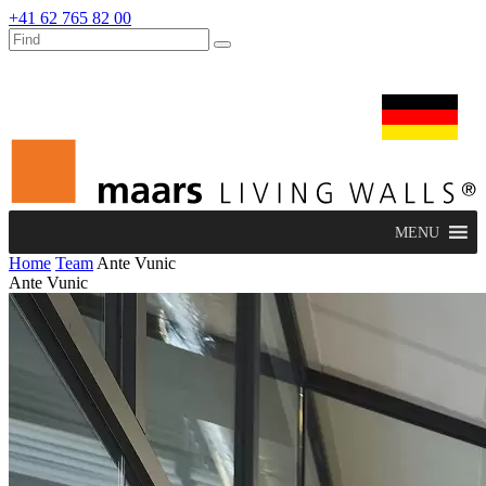
+41 62 765 82 00
dealers
maars extranet
nachrichten
umbau & service
deutsch
MENU
Home
Team
Ante Vunic
Ante Vunic