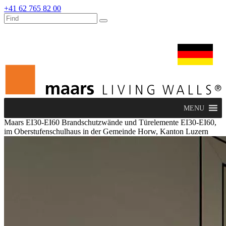
+41 62 765 82 00
dealers
maars extranet
nachrichten
umbau & service
deutsch
MENU
Maars EI30-EI60 Brandschutzwände und Türelemente EI30-EI60,
im Oberstufenschulhaus in der Gemeinde Horw, Kanton Luzern