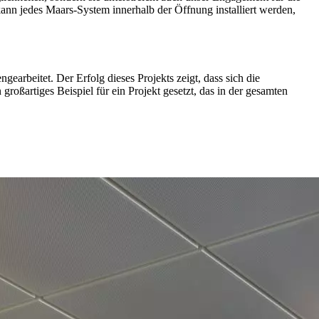
n jedes Maars-System innerhalb der Öffnung installiert werden,
rbeitet. Der Erfolg dieses Projekts zeigt, dass sich die
oßartiges Beispiel für ein Projekt gesetzt, das in der gesamten