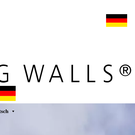
s
maars extranet
nachrichten
umbau & service
deutsch
tsch