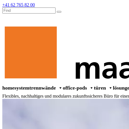
+41 62 765 82 00
home
systemtrennwände
office-pods
türen
lösung
Flexibles, nachhaltiges und modulares zukunftssicheres Büro für ein