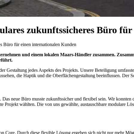
ulares zukunftssicheres Büro fü
es Büro für einen internationalen Kunden
ternehmen und einem lokalen Maars-Händler zusammen. Zusammen h
führt.
 der Gestaltung jedes Aspekts des Projekts. Unsere Beteiligung umfass
ssehen, die Haptik und die Oberflächengestaltung beeinflussen. Der S
. Das neue Büro musste zukunftssicher und flexibel sein. Wir konnten 
samte Projekt wählten. Die von uns gewählte, austauschbare modulare Lö
n Core. Durch diese flexible Lösung ergeben sich nicht nur mehr Mögli