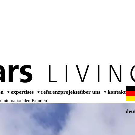
dealer
en
expertises
referenzprojekte
über uns
kontakt
en internationalen Kunden
deu