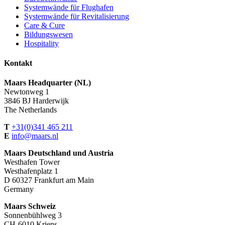
Systemwände für Flughafen
Systemwände für Revitalisierung
Care & Cure
Bildungswesen
Hospitality
Kontakt
Maars Headquarter (NL)
Newtonweg 1
3846 BJ Harderwijk
The Netherlands
T
+31(0)341 465 211
E
info@maars.nl
Maars Deutschland und Austria
Westhafen Tower
Westhafenplatz 1
D 60327 Frankfurt am Main
Germany
Maars Schweiz
Sonnenbühlweg 3
CH-6010 Kriens