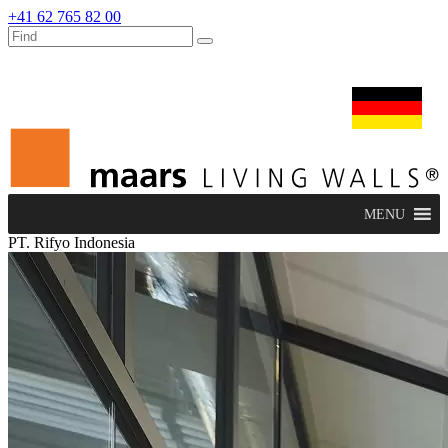
+41 62 765 82 00
dealers
maars extranet
nachrichten
umbau & service
deutsch
MENU
PT. Rifyo Indonesia