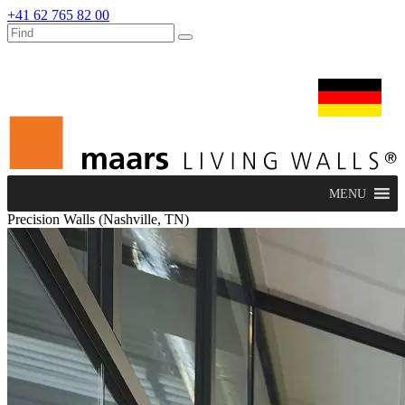
+41 62 765 82 00
dealers
maars extranet
nachrichten
umbau & service
deutsch
MENU
Precision Walls (Nashville, TN)