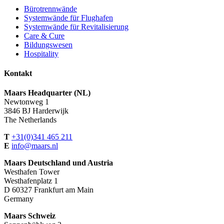
Bürotrennwände
Systemwände für Flughafen
Systemwände für Revitalisierung
Care & Cure
Bildungswesen
Hospitality
Kontakt
Maars Headquarter (NL)
Newtonweg 1
3846 BJ Harderwijk
The Netherlands
T
+31(0)341 465 211
E
info@maars.nl
Maars Deutschland und Austria
Westhafen Tower
Westhafenplatz 1
D 60327 Frankfurt am Main
Germany
Maars Schweiz