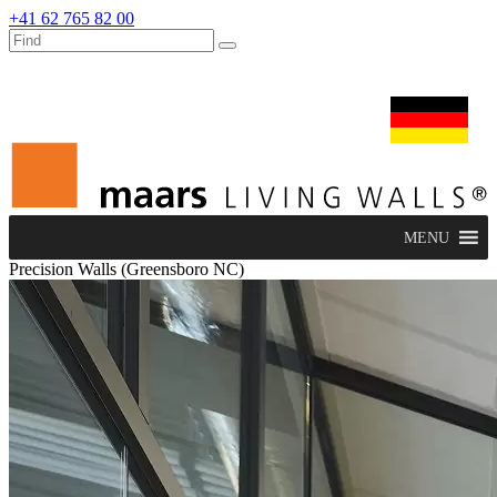
+41 62 765 82 00
dealers
maars extranet
nachrichten
umbau & service
deutsch
MENU
Precision Walls (Greensboro NC)