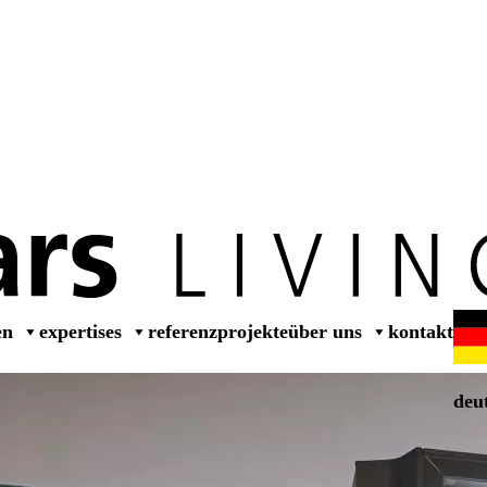
dealer
en
expertises
referenzprojekte
über uns
kontakt
deu