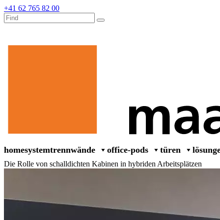
+41 62 765 82 00
home
systemtrennwände
office-pods
türen
lösung
Die Rolle von schalldichten Kabinen in hybriden Arbeitsplätzen