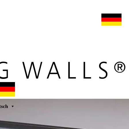
s
maars extranet
nachrichten
umbau & service
deutsch
tsch